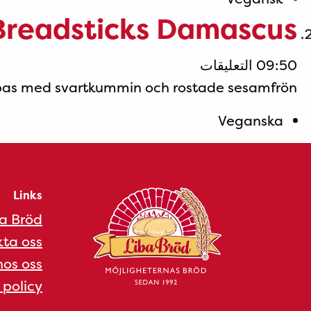
مغلقة
Breadsticks Damascus
على
09:50
التعليقات
Breadsticks
ppas med svartkummin och rostade sesamfrön.
Damascus
Veganska
مغلقة
Links
a Bröd
ta oss
os oss
 policy