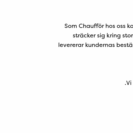
Som Chaufför hos oss k
sträcker sig kring st
levererar kundernas beställ
Vi