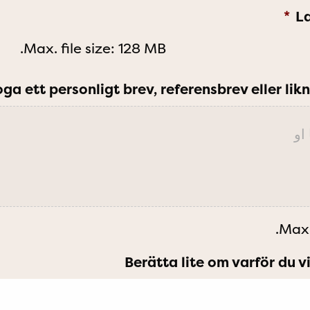
*
L
Max. file size: 128 MB.
oga ett personligt brev, referensbrev eller l
او
Max. 
Berätta lite om varför du v