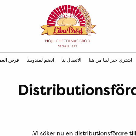
اشتري خبز ليبا من هنا
الاتصال بنا
انضم لمندوبينا
فرص العم
Distributionsför
Vi söker nu en distributionsförare ti