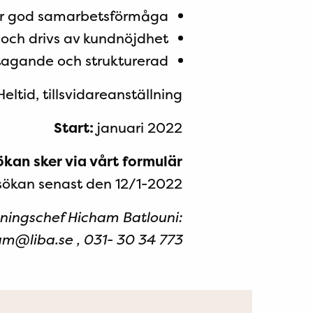
r god samarbetsförmåga
 och drivs av kundnöjdhet
tagande och strukturerad
eltid, tillsvidareanställning
Start:
januari 2022
kan sker via vårt formulär
ökan senast den 12/1-2022.
jningschef Hicham Batlouni:
m@liba.se , 031- 30 34 773