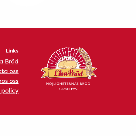
Links
a Bröd
ta oss
os oss
 policy